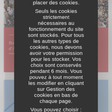
placer des cookies.
Seuls les cookies
strictement
nécessaires au
fonctionnement du site
sont stockés. Pour tous
ENSEIGNEMENT
les autres types de
Bourse au mérite : les bacheliers de l’académie
cookies, nous devons
d’Aix-Marseille récompensés
avoir votre permission
pour les stocker. Vos
choix sont conservés
pendant 6 mois. Vous
pouvez à tout moment
les modifier en cliquant
sur Gestion des
cookies en bas de
chaque page.
Vous pouvez choisir :