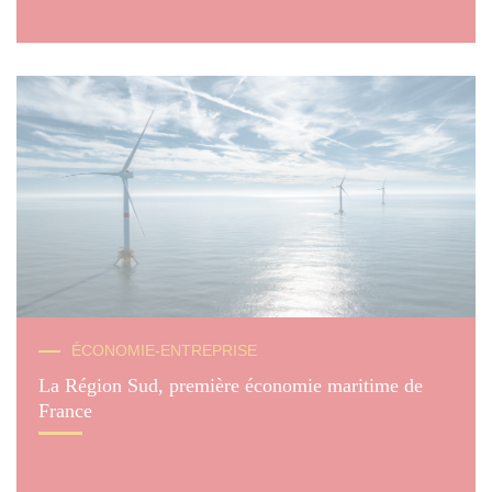
© Provence Grand Large
ÉCONOMIE-ENTREPRISE
La Région Sud, première économie maritime de
France