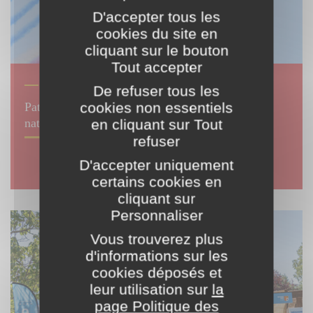
D'accepter tous les
cookies du site en
cliquant sur le bouton
Tout accepter
© P-E Trigo
CULTURE
| ...
De refuser tous les
cookies non essentiels
Patrouille de France : l’histoire d’un symbole
national ancré en Région Sud
en cliquant sur Tout
refuser
D'accepter uniquement
certains cookies en
cliquant sur
Personnaliser
Vous trouverez plus
d'informations sur les
cookies déposés et
leur utilisation sur
la
page Politique des