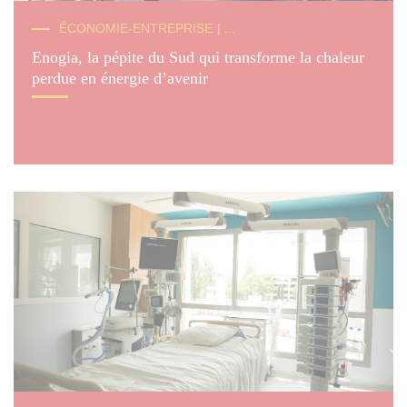
© F. Boukla
ÉCONOMIE-ENTREPRISE
| ...
Enogia, la pépite du Sud qui transforme la chaleur
perdue en énergie d’avenir
© Hervé Leclair